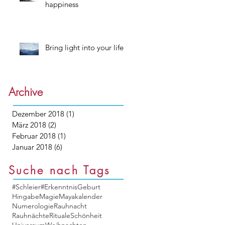
happiness
Bring light into your life
Archive
Dezember 2018
(1)
1 Beitrag
März 2018
(2)
2 Beiträge
Februar 2018
(1)
1 Beitrag
Januar 2018
(6)
6 Beiträge
Suche nach Tags
#Schleier#
Erkenntnis
Geburt
Hingabe
Magie
Mayakalender
Numerologie
Rauhnacht
Rauhnächte
Rituale
Schönheit