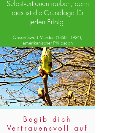
Selbstvertrauen rauben, denn
dies ist die Grundlage für
jeden Erfolg.
Orison Swett Marden
(1850 - 1924)
,
amerikanischer Philosoph
Begib dich
Vertrauensvoll auf