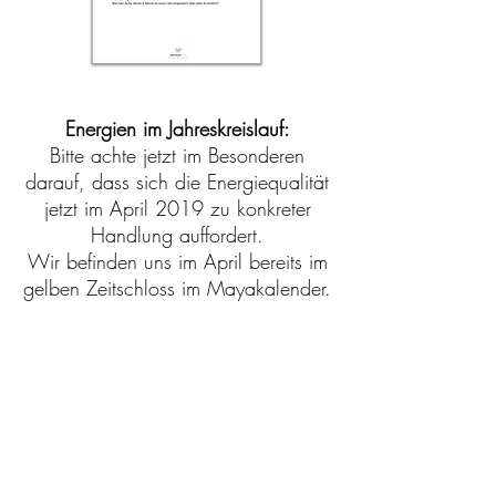
Energien im Jahreskreislauf:
Bitte achte jetzt im Besonderen
darauf, dass sich die Energiequalität
jetzt im April 2019 zu
konkreter
Handlung auffordert.
Wir befinden uns im April bereits im
gelben Zeitschloss im Mayakalender.
Erfahre mehr in meiner
Videoserie "Im Rhythmus der Zeit" auf
Youtube.
Mein Youtube-Kanal:
Numerologie der Neuen Zeit