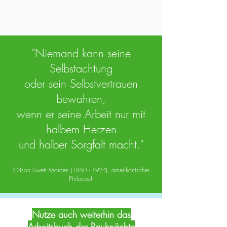
"Niemand kann seine
Selbstachtung
oder sein Selbstvertrauen
bewahren,
wenn er seine Arbeit nur mit
halbem Herzen
und halber Sorgfalt macht."
Orison Swett Marden
(1850 - 1924)
, amerikanischer
Philosoph
Nutze auch weiterhin das
Arbeitsbuch der Rauhnächte