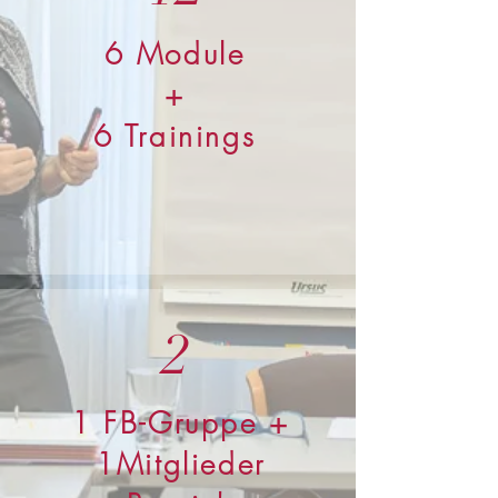
6 Module
+
6 Trainings
2
1 FB-Gruppe +
1Mitglieder