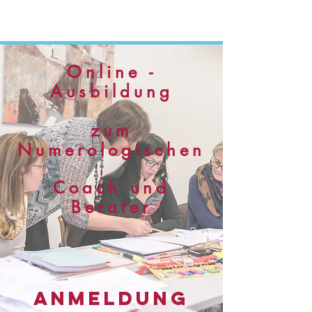
Online -
Ausbildung
zum
Numerologischen
Coach und
Berater
Anmeldung